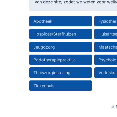
van deze site, zodat we weten voor welke 
Apotheek
Fysiother
Hospices/Sterfhuizen
Huisarts
Jeugdzorg
Maatscha
Podotherapiepraktijk
Psycholo
Thuiszorginstelling
Verloskun
Ziekenhuis
P