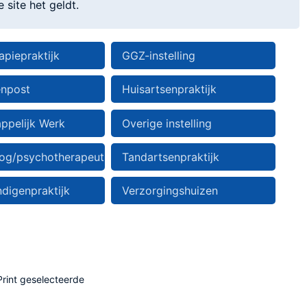
site het geldt.
apiepraktijk
GGZ-instelling
enpost
Huisartsenpraktijk
ppelijk Werk
Overige instelling
og/psychotherapeut
Tandartsenpraktijk
digenpraktijk
Verzorgingshuizen
rint geselecteerde