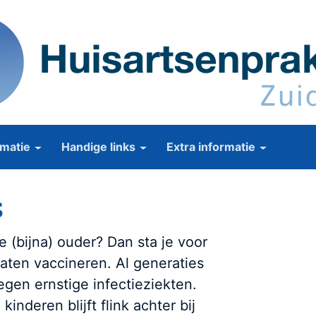
matie
Handige links
Extra informatie
s
e (bijna) ouder? Dan sta je voor
laten vaccineren. Al generaties
gen ernstige infectieziekten.
inderen blijft flink achter bij