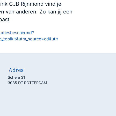
link CJB Rijnmond vind je
n van anderen. Zo kan jij een
past.
eratiesbeschermd?
_toolkit&utm_source=cd&utm_medium=email
Adres
Schere 31
3085 DT ROTTERDAM