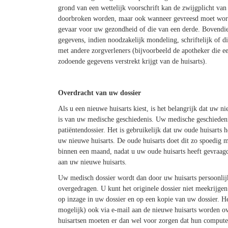
grond van een wettelijk voorschrift kan de zwijgplicht van
doorbroken worden, maar ook wanneer gevreesd moet word
gevaar voor uw gezondheid of die van een derde. Bovendi
gegevens, indien noodzakelijk mondeling, schriftelijk of d
met andere zorgverleners (bijvoorbeeld de apotheker die e
zodoende gegevens verstrekt krijgt van de huisarts).
Overdracht van uw dossier
Als u een nieuwe huisarts kiest, is het belangrijk dat uw n
is van uw medische geschiedenis. Uw medische geschiedeni
patiëntendossier. Het is gebruikelijk dat uw oude huisarts h
uw nieuwe huisarts. De oude huisarts doet dit zo spoedig mo
binnen een maand, nadat u uw oude huisarts heeft gevraagd
aan uw nieuwe huisarts.
Uw medisch dossier wordt dan door uw huisarts persoonlij
overgedragen. U kunt het originele dossier niet meekrijgen.
op inzage in uw dossier en op een kopie van uw dossier. He
mogelijk) ook via e-mail aan de nieuwe huisarts worden o
huisartsen moeten er dan wel voor zorgen dat hun compute