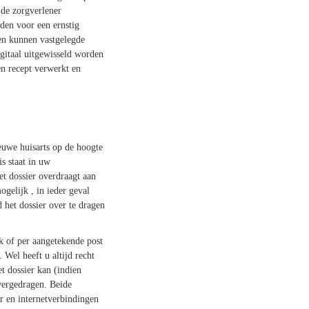
 de zorgverlener
en voor een ernstig
en kunnen vastgelegde
igitaal uitgewisseld worden
en recept verwerkt en
ieuwe huisarts op de hoogte
s staat in uw
et dossier overdraagt aan
gelijk , in ieder geval
 het dossier over te dragen
k of per aangetekende post
 Wel heeft u altijd recht
t dossier kan (indien
vergedragen. Beide
r en internetverbindingen