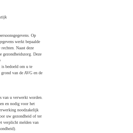
tijk
persoonsgegevens. Op
gegevens werkt bepaalde
 rechten. Naast deze
de gezondheidszorg. Deze
e
is bedoeld om u te
p grond van de AVG en de
ns van u verwerkt worden.
en en nodig voor het
verwerking noodzakelijk
voor uw gezondheid of ter
et verplicht melden van
zondheid).