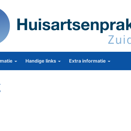
matie
Handige links
Extra informatie
g