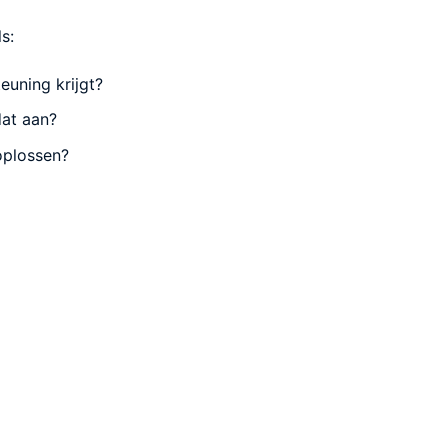
s:
euning krijgt?
dat aan?
oplossen?